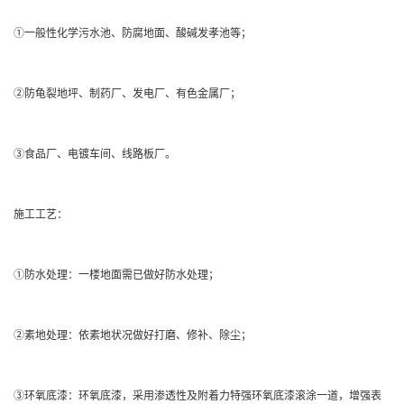
①一般性化学污水池、防腐地面、酸碱发孝池等；
②防龟裂地坪、制药厂、发电厂、有色金属厂；
③食品厂、电镀车间、线路板厂。
施工工艺：
①防水处理：一楼地面需已做好防水处理；
②素地处理：依素地状况做好打磨、修补、除尘；
③环氧底漆：环氧底漆，采用渗透性及附着力特强环氧底漆滚涂一道，增强表