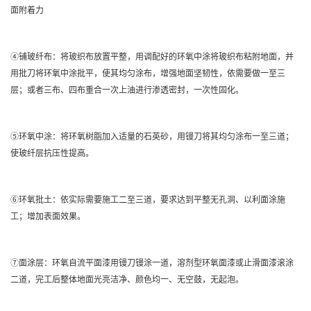
面附着力
④铺玻纤布：将玻织布放置平整，用调配好的环氧中涂将玻织布粘附地面，并
用批刀将环氧中涂批平，使其均匀涂布，增强地面坚韧性，依需要做一至三
层；或者三布、四布重合一次上油进行渗透密封，一次性固化。
⑤环氧中涂：将环氧树脂加入适量的石英砂，用镘刀将其均匀涂布一至三道；
使玻纤层抗压性提高。
⑥环氧批土：依实际需要施工二至三道，要求达到平整无孔洞、以利面涂施
工；增加表面效果。
⑦面涂层：环氧自流平面漆用镘刀镘涂一道，溶剂型环氧面漆或止滑面漆滚涂
二道，完工后整体地面光亮洁净、颜色均一、无空鼓，无起泡。