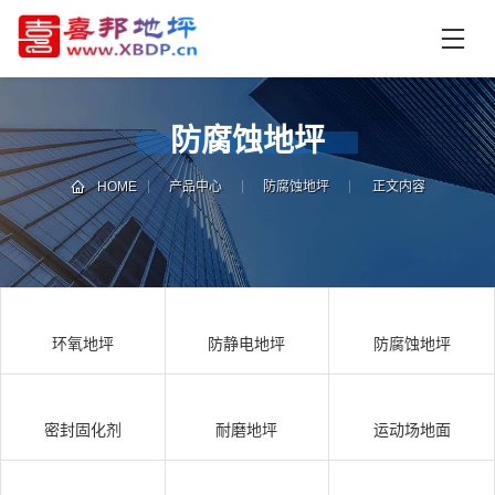
首
页
产
品
防腐蚀地坪
中
技
心
术
HOME
产品中心
防腐蚀地坪
正文内容
支
资
持
讯
中
施
心
工
环氧地坪
防静电地坪
防腐蚀地坪
案
例
联
电
系
话
密封固化剂
耐磨地坪
运动场地面
我
咨
们
询