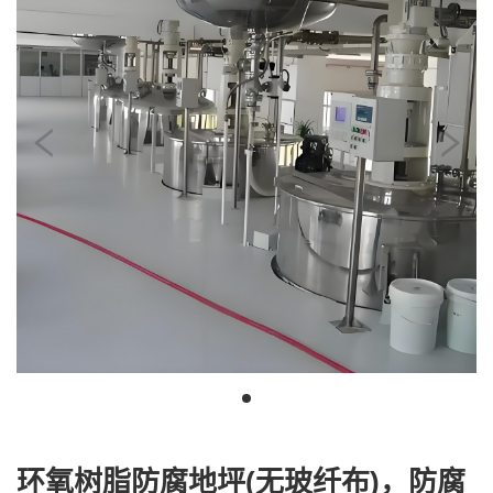
环氧树脂防腐地坪(无玻纤布)，防腐