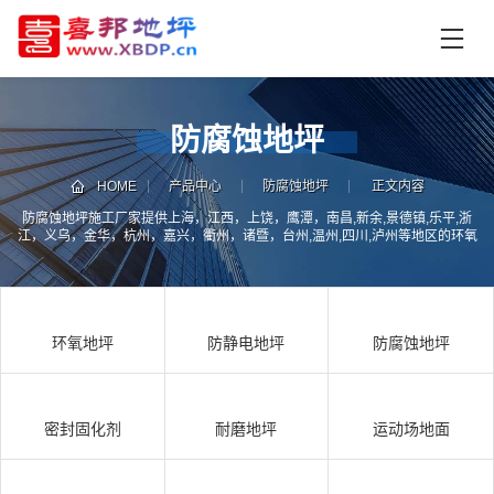
首
页
产
品
防腐蚀地坪
中
技
心
术
HOME
产品中心
防腐蚀地坪
正文内容
支
防腐蚀地坪施工厂家提供上海，江西，上饶，鹰潭，南昌,新余,景德镇,乐平,浙
资
江，义乌，金华，杭州，嘉兴，衢州，诸暨，台州,温州,四川,泸州等地区的环氧
持
讯
地坪系列防腐树脂玻纤布地坪,防腐蚀地坪，环氧防腐玻纤布地坪，防腐蚀地面
处理厂家，环氧玻璃钢地坪，防腐蚀自流平地坪，防腐蚀积层地坪工程承包服
中
务。
施
心
工
环氧地坪
防静电地坪
防腐蚀地坪
案
例
联
电
系
话
密封固化剂
耐磨地坪
运动场地面
我
咨
们
询