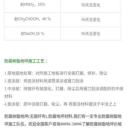
耐HNO
，15%
56天无变化
3
耐CH
CHOOH，40 %
56天无变化
3
耐NaOH,15 %
56天无变化
防腐树脂地坪施工工艺 ：
1.原地面地处理：对所施工地板进行全面打磨、修补、除尘
2.底涂层：将底涂材料用滚筒滚涂或镘刀刮涂
3.中涂层：待玻纤布层固化，打磨、除尘后用镘刀刮涂调配好的中层
材料
4.面涂层：把中涂层打磨、吸尘，再 将面涂材料镘涂于中涂之上
防腐树脂地坪(无玻纤布),防腐地坪材料,我们有一支专业防腐树脂地
坪施工队伍，欢迎全国客户咨询40096-50096了解防腐树脂地坪价格