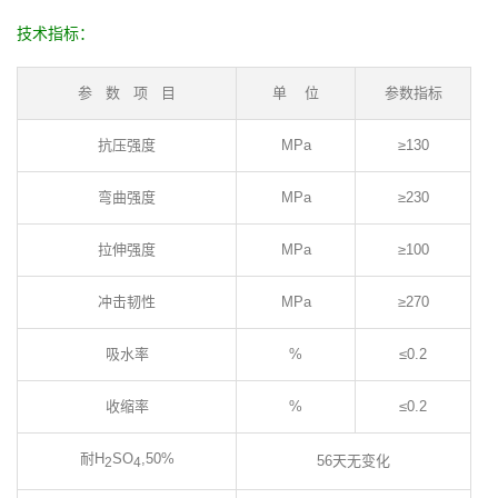
技术指标：
参 数 项 目
单 位
参数指标
抗压强度
MPa
≥130
弯曲强度
MPa
≥230
拉伸强度
MPa
≥100
冲击韧性
MPa
≥270
吸水率
%
≤0.2
收缩率
%
≤0.2
耐H
SO
,50%
56天无变化
2
4