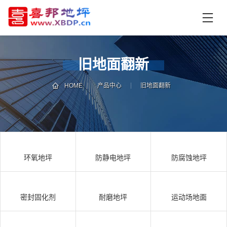
首
页
产
品
旧地面翻新
中
技
心
术
HOME
产品中心
旧地面翻新
支
资
持
讯
中
施
心
工
环氧地坪
防静电地坪
防腐蚀地坪
案
例
联
电
系
话
密封固化剂
耐磨地坪
运动场地面
我
咨
们
询