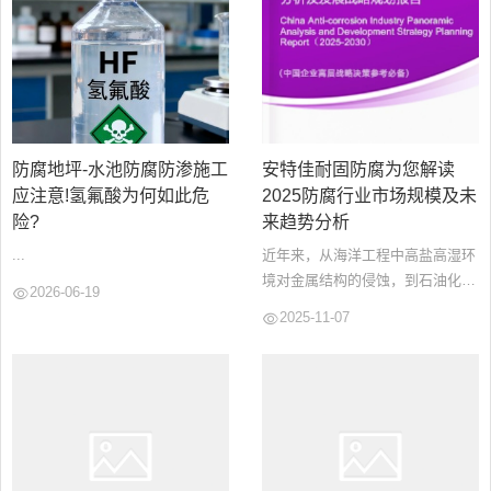
防腐地坪-水池防腐防渗施工
安特佳耐固防腐为您解读
应注意!氢氟酸为何如此危
2025防腐行业市场规模及未
险?
来趋势分析
...
近年来，从海洋工程中高盐高湿环
境对金属结构的侵蚀，到石油化工
2026-06-19
领域复杂介质对管道设备的破坏，
2025-11-07
再到日常建筑因环境因素导致的结
构劣化，腐蚀现象无处不在。...