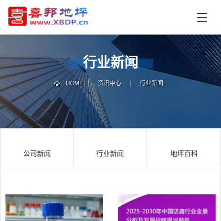
首
页
产
品
行业新闻
中
技
心
术
HOME
资讯中心
行业新闻
支
资
持
讯
中
施
心
工
公司新闻
行业新闻
地坪百科
案
例
联
电
系
话
我
咨
们
询