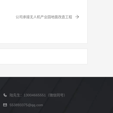
公司承接无人机产业园地面改造工程
陆先生：13004665551（微信同号）
553893375@qq.com