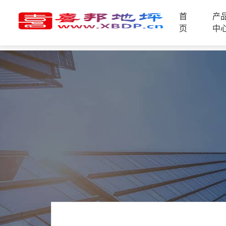
首
产
首
页
中
页
产
品
中
技
心
术
支
资
持
讯
中
施
心
工
案
例
联
电
系
话
我
咨
们
询