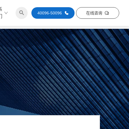
系
40096-50096
在线咨询
们