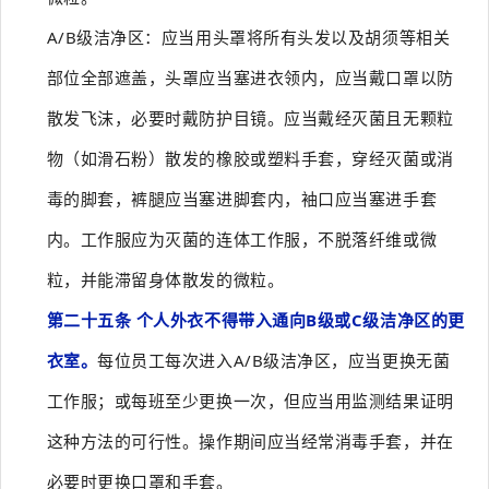
A/B级洁净区：应当用头罩将所有头发以及胡须等相关
部位全部遮盖，头罩应当塞进衣领内，应当戴口罩以防
散发飞沫，必要时戴防护目镜。应当戴经灭菌且无颗粒
物（如滑石粉）散发的橡胶或塑料手套，穿经灭菌或消
毒的脚套，裤腿应当塞进脚套内，袖口应当塞进手套
内。工作服应为灭菌的连体工作服，不脱落纤维或微
粒，并能滞留身体散发的微粒。
第二十五条 个人外衣不得带入通向B级或C级洁净区的更
衣室。
每位员工每次进入A/B级洁净区，应当更换无菌
工作服；或每班至少更换一次，但应当用监测结果证明
这种方法的可行性。操作期间应当经常消毒手套，并在
必要时更换口罩和手套。