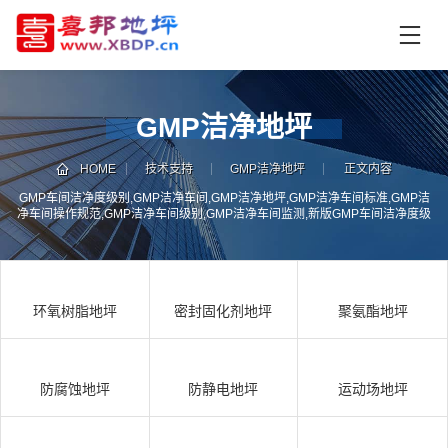
首
页
产
品
GMP洁净地坪
中
技
心
术
HOME
技术支持
GMP洁净地坪
正文内容
支
GMP车间洁净度级别,GMP洁净车间,GMP洁净地坪,GMP洁净车间标准,GMP洁
资
净车间操作规范,GMP洁净车间级别,GMP洁净车间监测,新版GMP车间洁净度级
持
讯
别及监测规范,GMP车间洁净度级别及监测规范,GMP车间洁净度级别,GMP车间
洁净度监测规范
中
施
心
工
环氧树脂地坪
密封固化剂地坪
聚氨酯地坪
案
例
联
电
系
话
防腐蚀地坪
防静电地坪
运动场地坪
我
咨
们
询